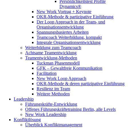
Persönlichkeitstest Profile
Dynamics®
New Work Vortrag + Keynote
OKR-Methode & partizipative Einführung
Der Loop Approach in der Team- und
Organisationsentwicklung
Spannungsbasiertes Arbeiten
Teamcoach Weiterbildung, kompakt
Integrale Organisationsentwicklung
Weiterbildung zum Teamcoach
Achtsame Teamentwicklung
Teamentwicklung-Methoden
Tuckman Phasenmodell
GFK – Gewaltfreie Kommunikation
Facilitation
New Work Loop Approach
OKR-Methode & deren partizipative Einführung
Resilienz im Team
Weitere Methoden
Leadership
Führungskräfte-Entwicklung
Offenes Führungskräftetraining Berlin, alle Levels
New Work Leadership
Konfliktlösung
Überblick Konfliktmanagement