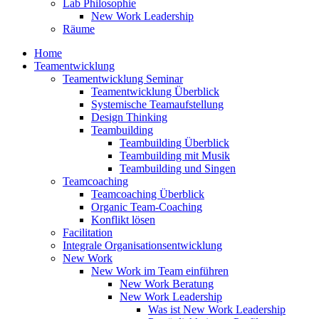
Lab Philosophie
New Work Leadership
Räume
Home
Teamentwicklung
Teamentwicklung Seminar
Teamentwicklung Überblick
Systemische Teamaufstellung
Design Thinking
Teambuilding
Teambuilding Überblick
Teambuilding mit Musik
Teambuilding und Singen
Teamcoaching
Teamcoaching Überblick
Organic Team-Coaching
Konflikt lösen
Facilitation
Integrale Organisationsentwicklung
New Work
New Work im Team einführen
New Work Beratung
New Work Leadership
Was ist New Work Leadership