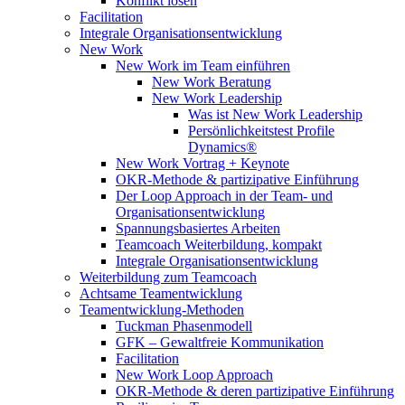
Konflikt lösen
Facilitation
Integrale Organisationsentwicklung
New Work
New Work im Team einführen
New Work Beratung
New Work Leadership
Was ist New Work Leadership
Persönlichkeitstest Profile
Dynamics®
New Work Vortrag + Keynote
OKR-Methode & partizipative Einführung
Der Loop Approach in der Team- und
Organisationsentwicklung
Spannungsbasiertes Arbeiten
Teamcoach Weiterbildung, kompakt
Integrale Organisationsentwicklung
Weiterbildung zum Teamcoach
Achtsame Teamentwicklung
Teamentwicklung-Methoden
Tuckman Phasenmodell
GFK – Gewaltfreie Kommunikation
Facilitation
New Work Loop Approach
OKR-Methode & deren partizipative Einführung