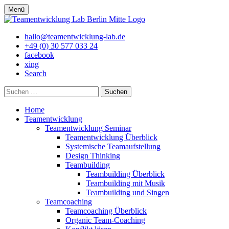
Skip
Menü
to
content
Teamentwicklung
hallo@teamentwicklung-lab.de
Lab
+49 (0) 30 577 033 24
facebook
xing
Search
Suchen
nach:
Home
Teamentwicklung
Teamentwicklung Seminar
Teamentwicklung Überblick
Systemische Teamaufstellung
Design Thinking
Teambuilding
Teambuilding Überblick
Teambuilding mit Musik
Teambuilding und Singen
Teamcoaching
Teamcoaching Überblick
Organic Team-Coaching