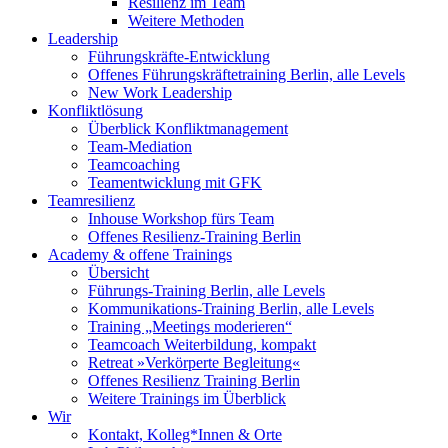
Resilienz im Team
Weitere Methoden
Leadership
Führungskräfte-Entwicklung
Offenes Führungskräftetraining Berlin, alle Levels
New Work Leadership
Konfliktlösung
Überblick Konfliktmanagement
Team-Mediation
Teamcoaching
Teamentwicklung mit GFK
Teamresilienz
Inhouse Workshop fürs Team
Offenes Resilienz-Training Berlin
Academy & offene Trainings
Übersicht
Führungs-Training Berlin, alle Levels
Kommunikations-Training Berlin, alle Levels
Training „Meetings moderieren“
Teamcoach Weiterbildung, kompakt
Retreat »Verkörperte Begleitung«
Offenes Resilienz Training Berlin
Weitere Trainings im Überblick
Wir
Kontakt, Kolleg*Innen & Orte