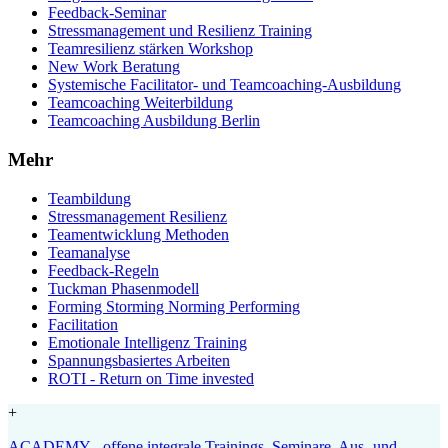
Feedback-Seminar
Stressmanagement und Resilienz Training
Teamresilienz stärken Workshop
New Work Beratung
Systemische Facilitator- und Teamcoaching-Ausbildung
Teamcoaching Weiterbildung
Teamcoaching Ausbildung Berlin
Mehr
Teambildung
Stressmanagement Resilienz
Teamentwicklung Methoden
Teamanalyse
Feedback-Regeln
Tuckman Phasenmodell
Forming Storming Norming Performing
Facilitation
Emotionale Intelligenz Training
Spannungsbasiertes Arbeiten
ROTI - Return on Time invested
+
ACADEMY - offene integrale Trainings, Seminare, Aus- und